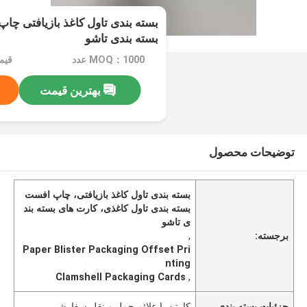
بسته بندی تاول کاغذ بازیافتی چ
بسته بندی تاشو
MOQ：1000 عدد
بهترین قیمت
توضیحات محصول
بسته بندی تاول کاغذ بازیافتی، چاپ افست
بسته بندی تاول کاغذی، کارت های بسته بند
ی تاشو
برجسته:
,
Paper Blister Packaging Offset Pri
nting
Clamshell Packaging Cards
,
جزئیات بسته بندی
کارتن با علائم حمل و نقل سفارشی