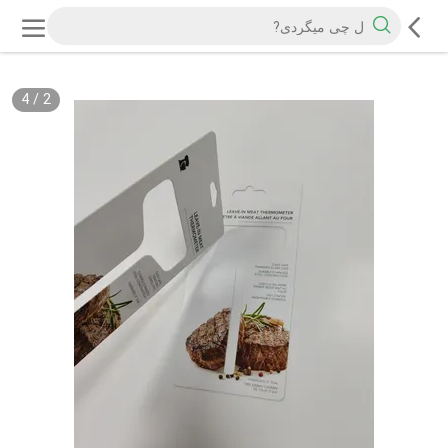
4
/
2