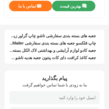
بهترین قیمت
تماس با ما
جعبه های بسته بندی سفارشی تاشو چاپ گراور زیست تخریب پذیر جواهرات
چاپ فلکسو جعبه های بسته بندی سفارشی Flocking Mailer جعبه راه راه
کارخانه تور
جعبه کادو لوازم آرایشی و بهداشتی لاک الکل بسته بندی جعبه راه راه چاپ گراور
جعبه کاغذ کرافت دای کات پنتون جعبه هدیه تاشو سفت و سخت هولوگرافیک
کنترل کیفیت
جعبه بسته بندی سفارشی راه راه جعبه هدیه Flocking Flap
جعبه بسته بندی دای کات پنتون مقوای راه راه تاشو آرایشی برجسته
تماس با ما
جعبه بسته بندی دای کات سفارشی طلایی مقوایی تجزیه پذیر FSC تاشو
جعبه های راه راه برش سفارشی / جعبه های مقوایی زیست تخریب پذیر
درخواست نقل قول
جعبه جواهرات راه راه چاپ شده سفارشی که سازگار با محیط زیست است
جعبه راه راه چاپ شده سفارشی قابل کمپوست و تجزیه زیستی
جعبه بسته بندی چاپ شده
پیام بگذارید
بسته بندی Pantone جعبه راه راه چاپ شده مقوایی برش FSC
ما به زودی با شما تماس خواهیم گرفت
جعبه هدایای مغناطیسی تاشو OEM / جعبه های راه راه منبت کمپوست پذیر
جعبه های بسته بندی خرده فروشی
جعبه بسته بندی هدیه راه راه OEM لاک زدن زیست تخریب پذیر
جعبه سفارشی راه راه چاپ افست لوازم آرایشی و بهداشتی جعبه رنگارنگ بسته بندی SGS
جعبه های بسته بندی سفارشی
جعبه سفارشی راه راه چاپ شده جعبه های کاغذ آرایشی طلایی FSC