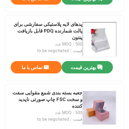
پدهای لایه پلاستیکی سفارشی برای
پالت شمارنده PDQ قابل بازیافت
پنتون
MOQ：500 عدد
قیمت：to be negotiated
بهترین قیمت
تماس با ما
خانه
جعبه بسته بندی شمع مقوایی سفت
و سخت FSC چاپ صورتی ناپدید
کننده
محصولات
MOQ：500 عدد
قیمت：to be negotiated
دربارهی ما