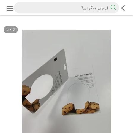
5
/
2