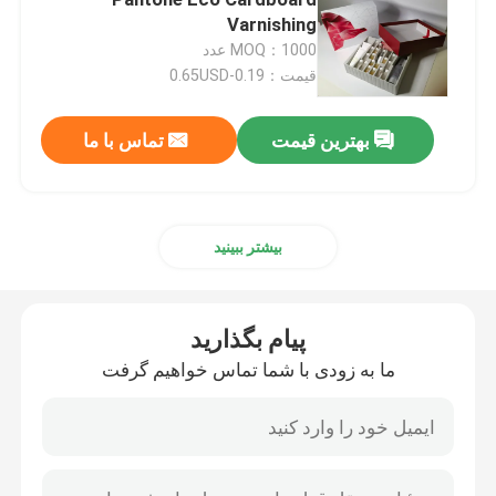
Varnishing
MOQ：1000 عدد
جعبه راه راه چاپ شده
قیمت：0.19-0.65USD
جعبه بسته بندی شمع
بهترین قیمت
تماس با ما
جعبه بسته بندی Die Cut
بیشتر ببینید
چاپ برچسب
پیام بگذارید
بسته بندی تاول کاغذی
ما به زودی با شما تماس خواهیم گرفت
پد لایه پالت