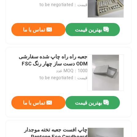
قیمت：to be negotiated
کارخانه تور
بهترین قیمت
تماس با ما
کنترل کیفیت
تماس با ما
جعبه راه راه چاپ شده سفارشی
ODM دست ساز چهار رنگ FSC
MOQ：1000 عدد
درخواست نقل قول
قیمت：to be negotiated
جعبه بسته بندی چاپ شده
بهترین قیمت
تماس با ما
جعبه های بسته بندی خرده فروشی
چاپ افست جعبه تخته موجدار
جعبه های بسته بندی سفارشی
Pantone Eco Cardboard