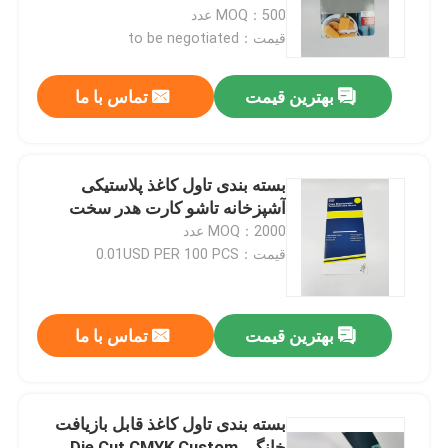
MOQ：500 عدد
قیمت：to be negotiated
کارخانه تور
بهترین قیمت
تماس با ما
کنترل کیفیت
تماس با ما
بسته بندی تاول کاغذ پلاستیکی
آشپزخانه تاشو کارت هدر سخت
MOQ：2000 عدد
درخواست نقل قول
قیمت：0.01USD PER 100 PCS
جعبه بسته بندی چاپ شده
بهترین قیمت
تماس با ما
جعبه های بسته بندی خرده فروشی
بسته بندی تاول کاغذ قابل بازیافت
جعبه های بسته بندی سفارشی
خانگی Die Cut CMYK Custom