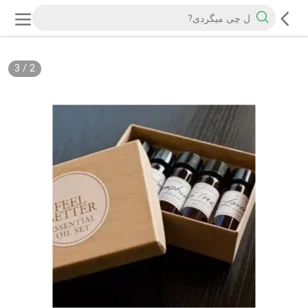
3
/
2